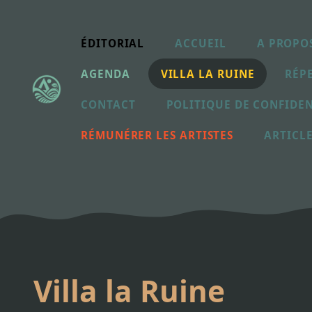
Aller
au
contenu
ÉDITORIAL
ACCUEIL
A PROPO
AGENDA
VILLA LA RUINE
RÉPE
CONTACT
POLITIQUE DE CONFIDEN
RÉMUNÉRER LES ARTISTES
ARTICL
Villa la Ruine