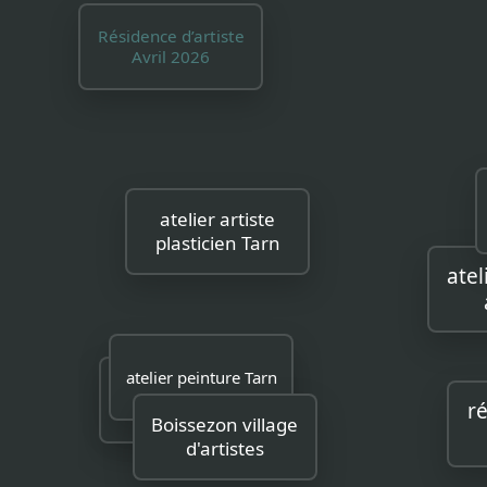
Résidence d’artiste
Avril 2026
atelier artiste
plasticien Tarn
atel
a
atelier peinture Tarn
art contemporain
ré
Tarn
Boissezon village
d'artistes