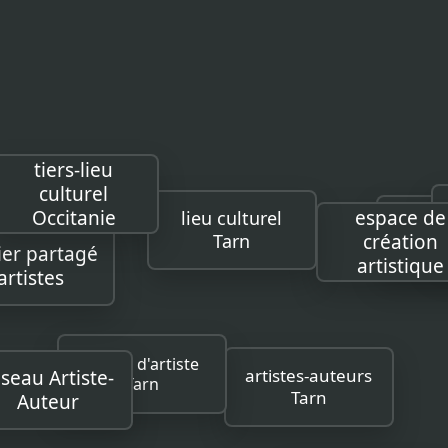
tiers-lieu
culturel
Occitanie
lieu culturel
espace d
atelier
Tarn
création
ier partagé
artistiqu
rtistes
atelier d'artiste
seau Artiste-
Tarn
artistes-auteurs
Auteur
Tarn