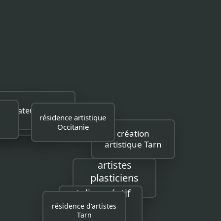
e
 sculpture
résidence artistique
créateurs Tarn
Occitanie
Tarn
e
création
artistique Tarn
artistes
plasticiens
Occitanie
atelier créatif
résidence d'artistes
Haut-
Tarn
Languedoc.