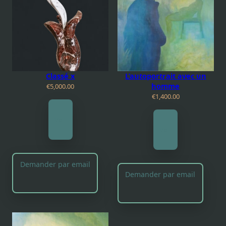
Classé x
L’autoportrait avec un
homme
€
5,000.00
€
1,400.00
Voir
Voir
Demander par email
Demander par email