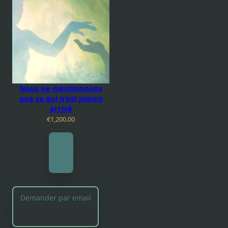
Nous ne mentionnons
que ce qui n’est jamais
arrivé
€
1,200.00
Voir
Demander par email